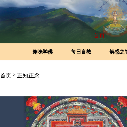
首页
趣味学佛
每日言教
解惑之
>
首页
正知正念