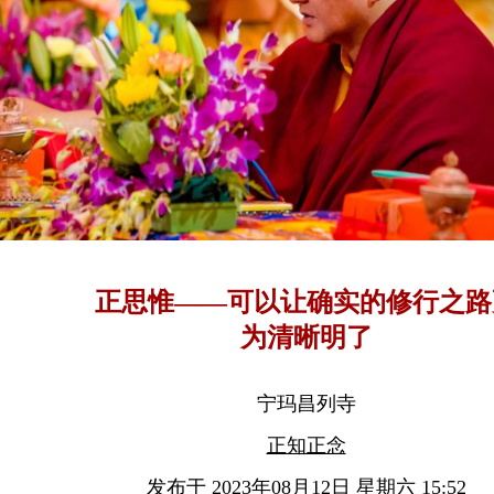
正思惟——可以让确实的修行之路
为清晰明了
宁玛昌列寺
正知正念
发布于 2023年08月12日 星期六 15:52