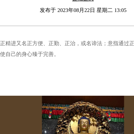
发布于 2023年08月22日 星期二 13:05
正精进又名正方便、正勤、正治，或名谛法；意指通过
使自己的身心臻于完善。