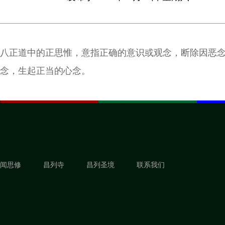
八正道中的正思惟，意指正确的意识或观念，断除因恶
念，生起正当的心念。
闻思修
昌列寺
昌列圣境
联系我们