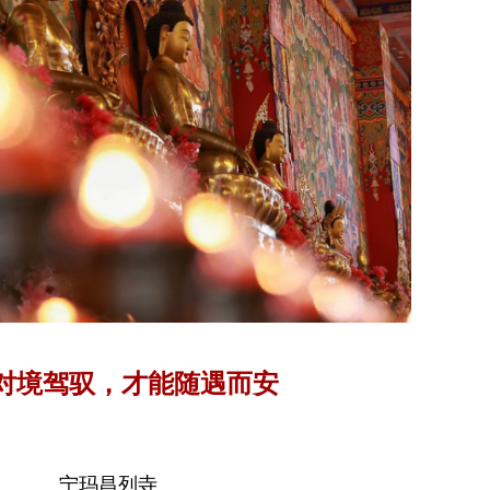
对境驾驭，才能随遇而安
宁玛昌列寺