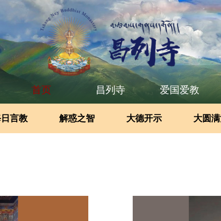
首页
昌列寺
爱国爱教
每日言教
解惑之智
大德开示
大圆满