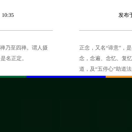
10:35
发布于 
初禅乃至四禅。谓人摄
正念，又名“谛意”，
，是名正定。
念，念遍、念忆、复忆
道，及“五停心”助道