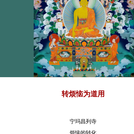
转烦恼为道用
宁玛昌列寺
烦恼的转化