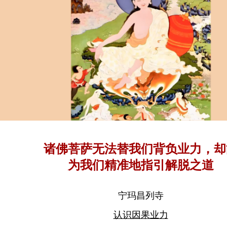
诸佛菩萨无法替我们背负业力，却
为我们精准地指引解脱之道
宁玛昌列寺
认识因果业力