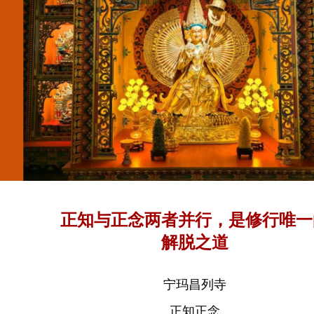
正知与正念两者并行，是修行唯一
解脱之道
宁玛昌列寺
正知正念