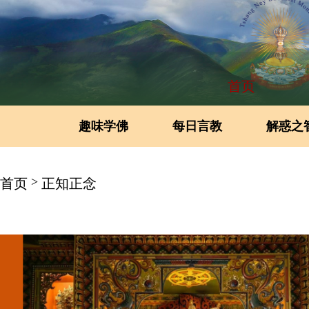
首页
趣味学佛
每日言教
解惑之
>
首页
正知正念