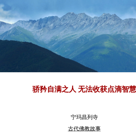
骄矜自满之人 无法收获点滴智
宁玛昌列寺
古代佛教故事