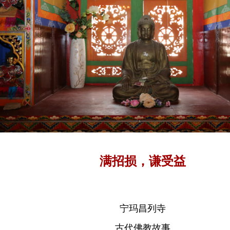
满招损，谦受益
宁玛昌列寺
古代佛教故事