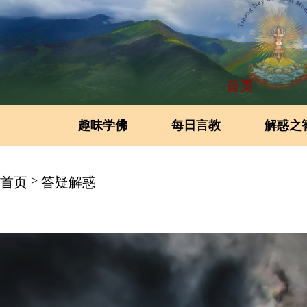
首页
趣味学佛
每日言教
解惑之
>
首页
答疑解惑