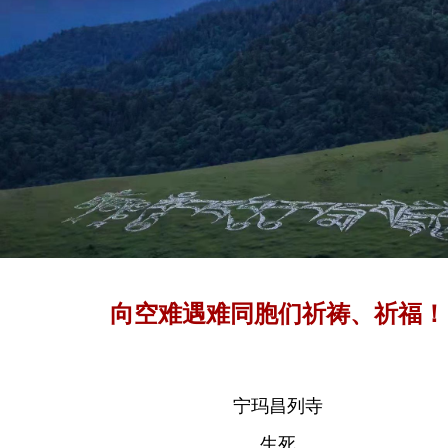
向空难遇难同胞们祈祷、祈福！
宁玛昌列寺
生死