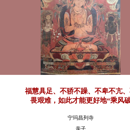
福慧具足、不骄不躁、不卑不亢、
畏艰难，如此才能更好地“乘风
浪”！
宁玛昌列寺
亲子