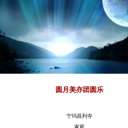
圆月美亦团圆乐
宁玛昌列寺
家庭