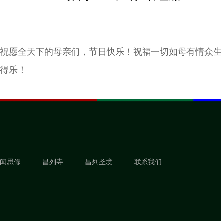
祝愿全天下的母亲们，节日快乐！祝福一切如母有情众
得乐！
闻思修
昌列寺
昌列圣境
联系我们