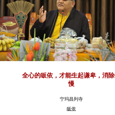
全心的皈依，才能生起谦卑，消除
慢
宁玛昌列寺
皈依