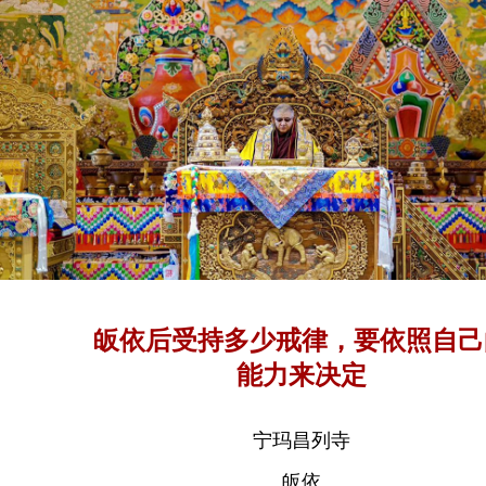
皈依后受持多少戒律，要依照自己
能力来决定
宁玛昌列寺
皈依