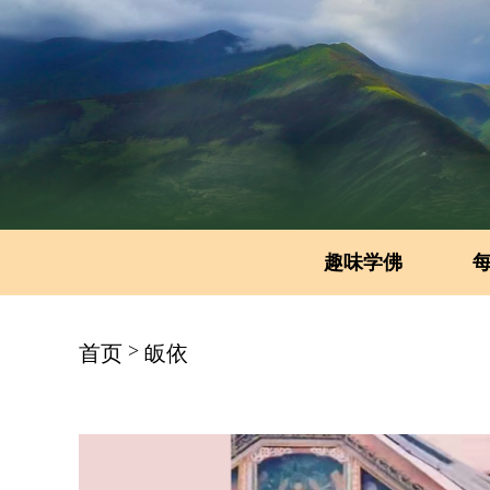
趣味学佛
>
首页
皈依