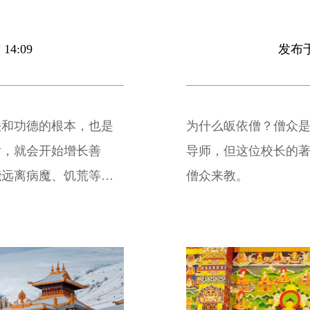
14:09
发布于 
法和功德的根本，也是
为什么皈依僧？僧众
后，就会开始增长善
导师，但这位校长的
能远离病魔、饥荒等等
僧众来教。
的功德利益，究竟则能