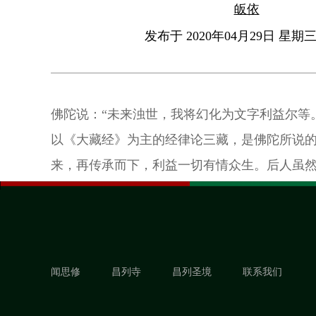
皈依
发布于 2020年04月29日 星期三 
佛陀说：“未来浊世，我将幻化为文字利益尔等
以《大藏经》为主的经律论三藏，是佛陀所说
来，再传承而下，利益一切有情众生。后人虽
话，但可通过文字对话。
闻思修
昌列寺
昌列圣境
联系我们