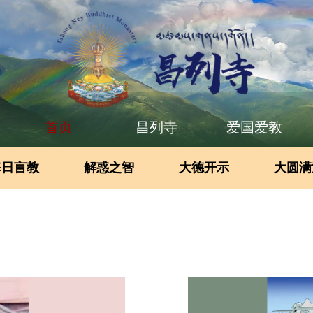
首页
昌列寺
爱国爱教
每日言教
解惑之智
大德开示
大圆满