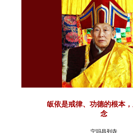
皈依是戒律、功德的根本，
念
宁玛昌列寺