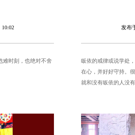
10:02
发布于 
危难时刻，也绝对不舍
皈依的戒律或说学处
在心，并好好守持。
就和没有皈依的人没