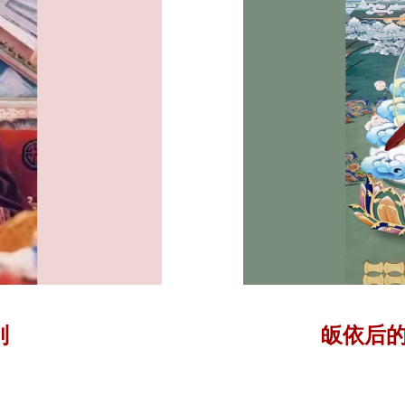
别
皈依后