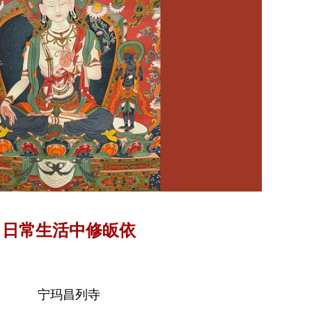
日常生活中修皈依
宁玛昌列寺