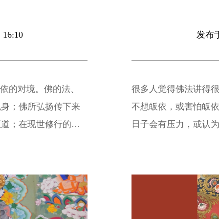
16:10
发布于 
皈依的对境。佛的法、
很多人觉得佛法讲得
色身；佛所弘扬传下来
不想皈依，或害怕皈
正道；在现世修行的过
日子会有压力，或认为
、法、僧”三者的究竟