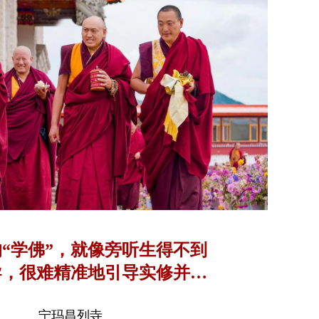
“学佛”，就像旁听生得不到
导，很难精准地引导实修并获
得实证
宁玛昌列寺