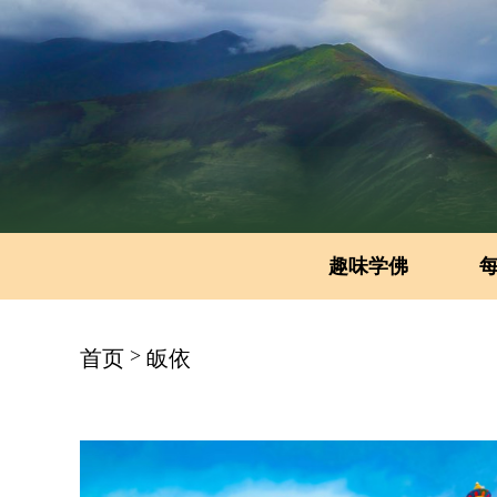
趣味学佛
>
首页
皈依