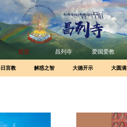
首页
昌列寺
爱国爱教
每日言教
解惑之智
大德开示
大圆满