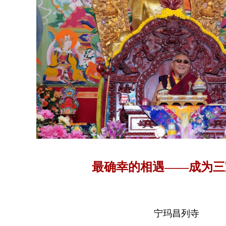
最确幸的相遇——成为三
宁玛昌列寺