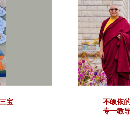
”三宝
不皈依的
专一教