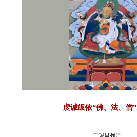
虔诚皈依“佛、法、僧
宁玛昌列寺