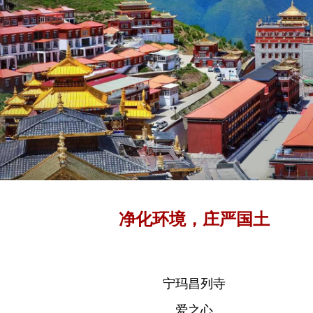
净化环境，庄严国土
宁玛昌列寺
爱之心