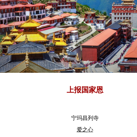
上报国家恩
宁玛昌列寺
爱之心