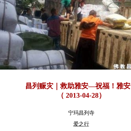
昌列赈灾｜救助雅安—祝福！雅安
（ 2013-04-28）
宁玛昌列寺
爱之行