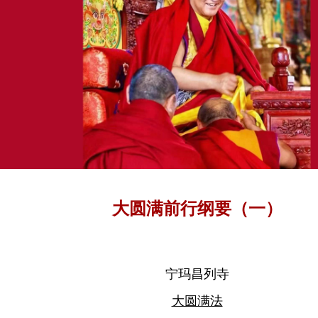
大圆满前行纲要（一）
宁玛昌列寺
大圆满法