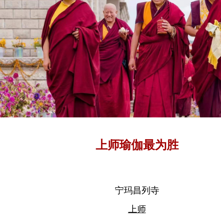
上师瑜伽最为胜
宁玛昌列寺
上师