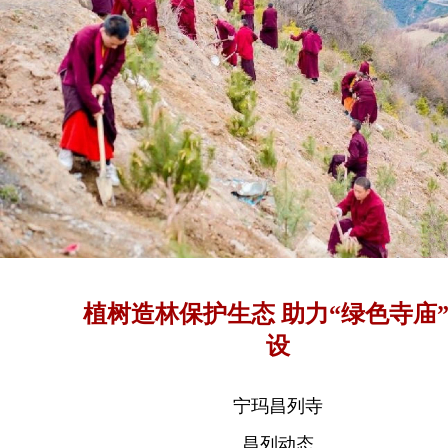
植树造林保护生态 助力“绿色寺庙”建
设
宁玛昌列寺
昌列动态