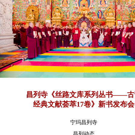
昌列寺《丝路文库系列丛书——古
经典文献荟萃17卷》新书发布会
宁玛昌列寺
昌列动态