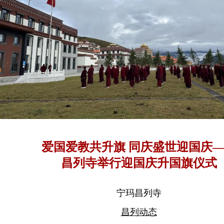
爱国爱教共升旗 同庆盛世迎国庆
昌列寺举行迎国庆升国旗仪式
宁玛昌列寺
昌列动态