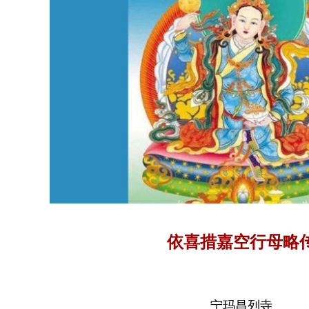
依喜措嘉空行母略
宁玛昌列寺