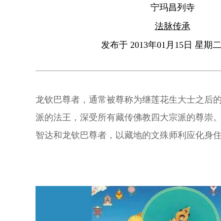
宁玛昌列寺
法脉传承
发布于 2013年01月15日 星期二 
龙钦巴尊者，通常被尊称为继莲花生大士之后
派的法王，深受所有藏传佛教四大宗派的尊崇
智达和龙钦巴尊者，以藏地的文殊师利应化身
迩。他们皆是文殊师利身语意的化身。