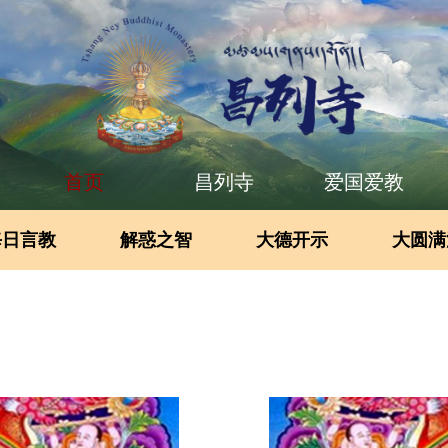
首页
昌列寺
爱国爱教
每日言教
解惑之智
大德开示
大圆满