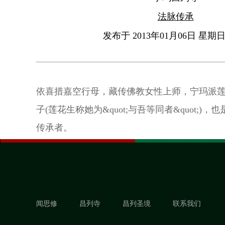
法脉传承
发布于 2013年01月06日 星期日 
依喜措嘉空行母，藏传佛教女性上师，宁玛派
子(莲花生称她为&quot;与吾等同者&quot;)
传承者。
闻思修
昌列寺
昌列圣境
联系我们