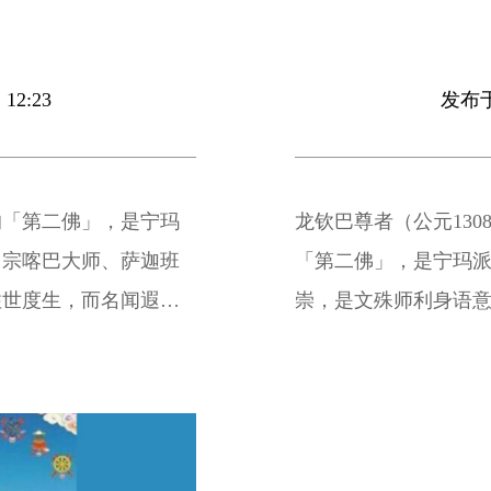
12:23
发布于 
的「第二佛」，是宁玛
龙钦巴尊者（公元130
。宗喀巴大师、萨迦班
「第二佛」，是宁玛
住世度生，而名闻遐
崇，是文殊师利身语