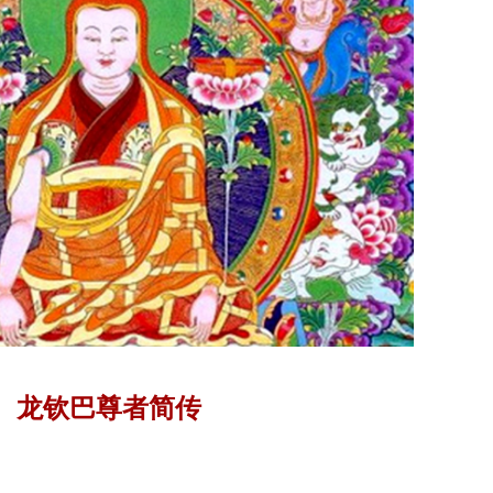
龙钦巴尊者简传