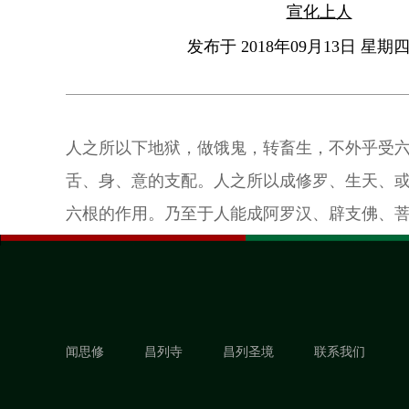
宣化上人
发布于 2018年09月13日 星期四 
人之所以下地狱，做饿鬼，转畜生，不外乎受
舌、身、意的支配。人之所以成修罗、生天、
六根的作用。乃至于人能成阿罗汉、辟支佛、
这六根。这六根为什么有这么大的力量，甚至
不离它呢？是不是这六根能支配人成佛或做鬼
闻思修
昌列寺
昌列圣境
联系我们