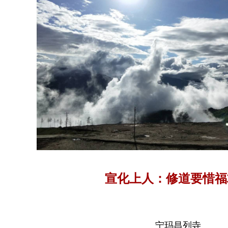
上加苦。那时候，心有余而力不足，你说苦不苦
苦更无法表达，简直如活牛剥皮，为儿女牵肠
迷，还是放不下。
宣化上人：修道要惜福
宁玛昌列寺