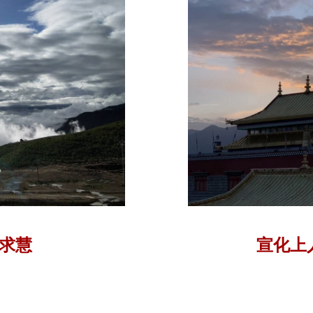
？到“死”的时候，其
挂肚，被七情六欲所
求慧
宣化上