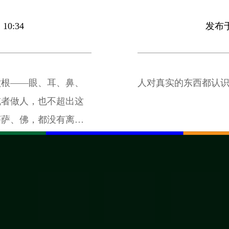
10:34
发布于 
六根——眼、耳、鼻、
人对真实的东西都认
或者做人，也不超出这
菩萨、佛，都没有离开
于人生天堂、堕地狱也
呢？