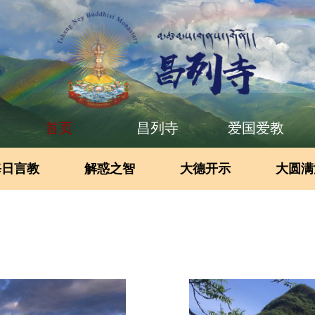
首页
昌列寺
爱国爱教
每日言教
解惑之智
大德开示
大圆满