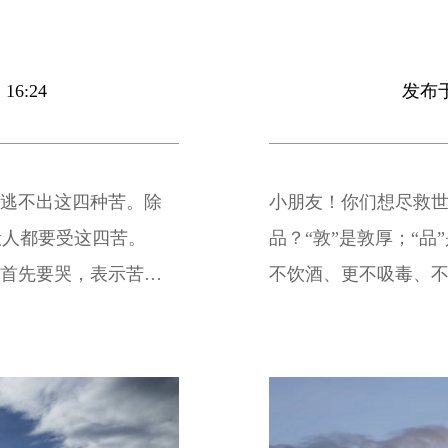
16:24
发布于 
也逃不出这四种苦。除
小朋友！你们想尽救世
般人都要受这四苦。
品？“敦”是敦厚；“
，首先要哭，表示苦的
不饮酒、更不吸毒、
祝，虽然贺喜，其实是
无知识的人，对国家
齿也掉了，头发也白
矩，成为害群之马。
很痛苦。 “病”的时
如果贫病交加，更是苦