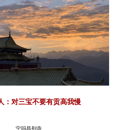
人：对三宝不要有贡高我慢
宁玛昌列寺