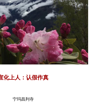
宣化上人：认假作真
宁玛昌列寺