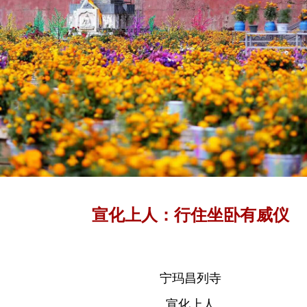
宣化上人：行住坐卧有威仪
宁玛昌列寺
宣化上人