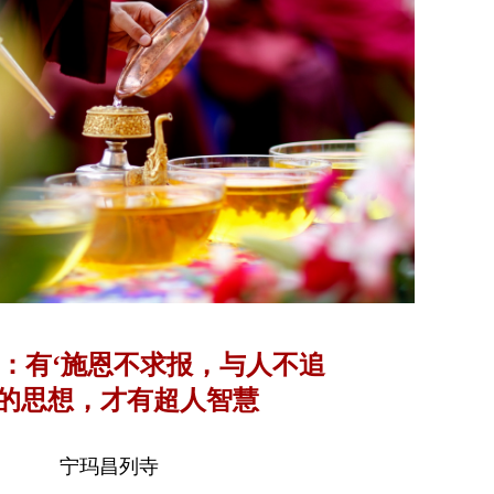
：有‘施恩不求报，与人不追
’的思想，才有超人智慧
宁玛昌列寺