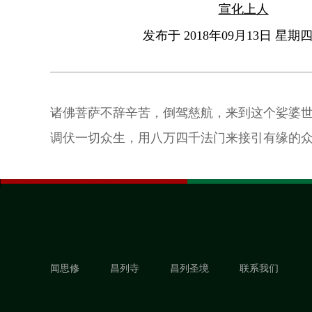
宣化上人
发布于 2018年09月13日 星期四 
诸佛菩萨不辞辛苦，倒驾慈航，来到这个娑婆
调伏一切众生，用八万四千法门来接引有缘的
闻思修
昌列寺
昌列圣境
联系我们