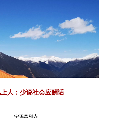
化上人：少说社会应酬话
宁玛昌列寺