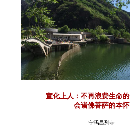
宣化上人：不再浪费生命的
会诸佛菩萨的本怀
宁玛昌列寺