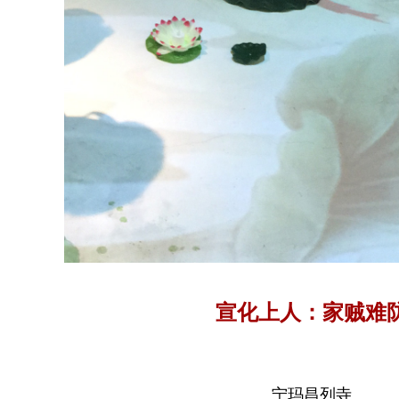
宣化上人：家贼难
宁玛昌列寺