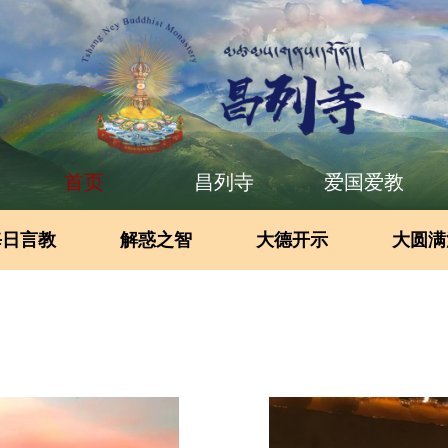
首页
昌列寺
爱国爱教
每日言教
解惑之智
大德开示
大圆满