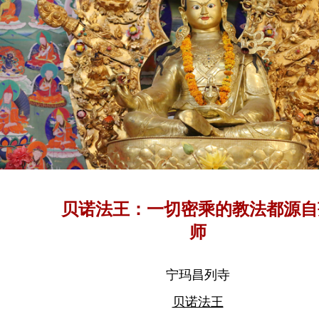
贝诺法王：一切密乘的教法都源自
师
宁玛昌列寺
贝诺法王