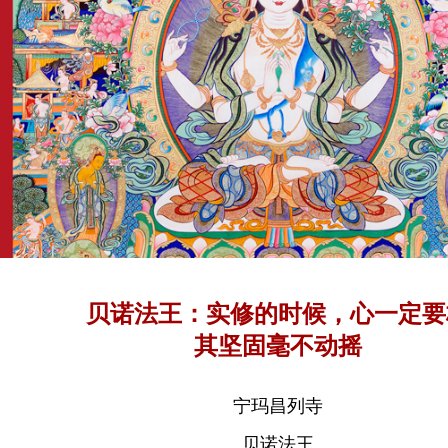
贝诺法王：实修的时候，心一定要
其坚固毫不动摇
宁玛昌列寺
贝诺法王