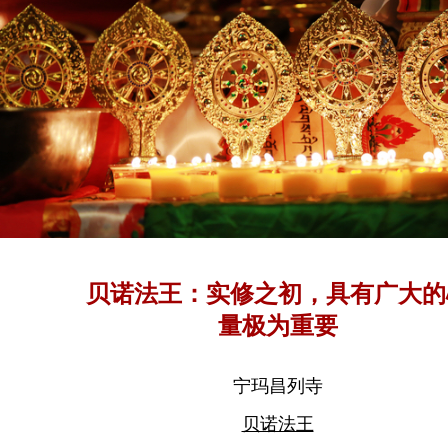
贝诺法王：实修之初，具有广大的
量极为重要
宁玛昌列寺
贝诺法王