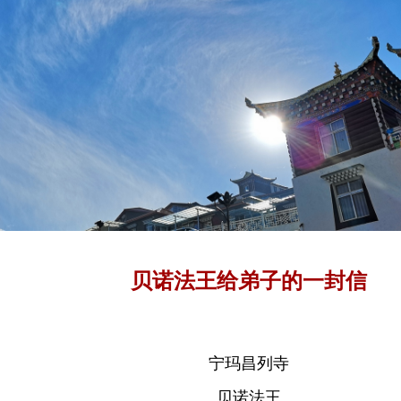
贝诺法王给弟子的一封信
宁玛昌列寺
贝诺法王