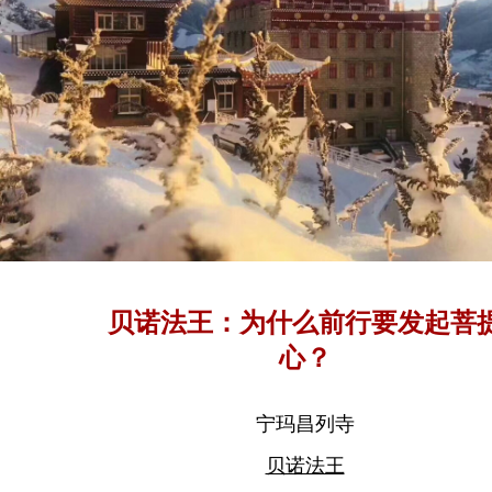
贝诺法王：为什么前行要发起菩
心？
宁玛昌列寺
贝诺法王