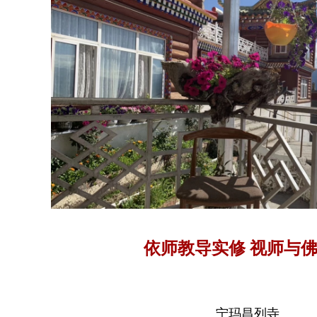
依师教导实修 视师与
宁玛昌列寺