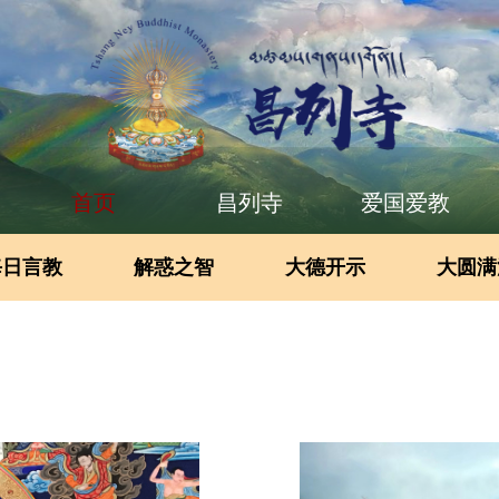
首页
昌列寺
爱国爱教
每日言教
解惑之智
大德开示
大圆满