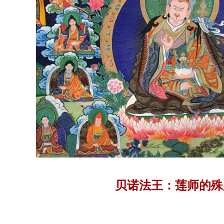
贝诺法王：莲师的殊