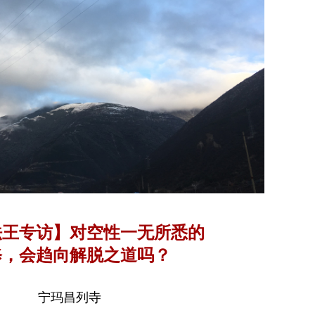
法王专访】对空性一无所悉的
修，会趋向解脱之道吗？
宁玛昌列寺