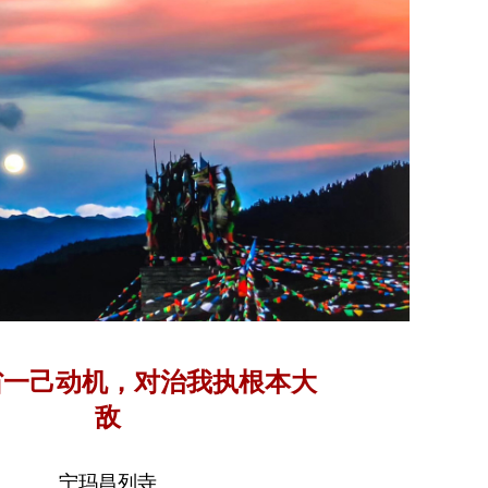
省一己动机，对治我执根本大
敌
宁玛昌列寺