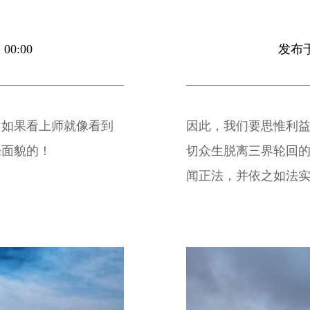
00:00
发布于 
。如果看上师就像看到
因此，我们要思惟利
来面貌的！
切众生脱离三界轮回
闻正法，并依之如法
的菩提心。