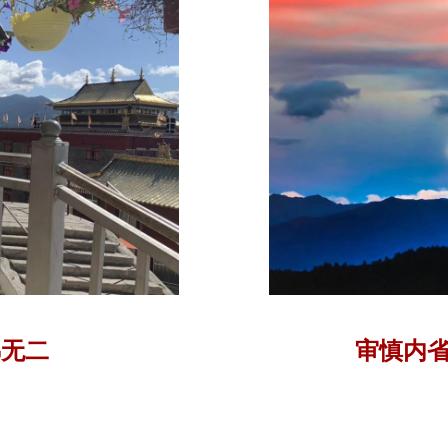
佛无二
审慎内