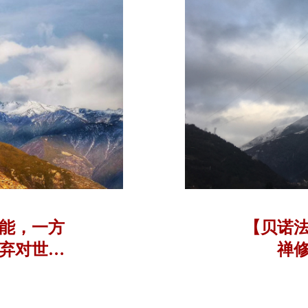
能，一方
【贝诺
弃对世间
禅