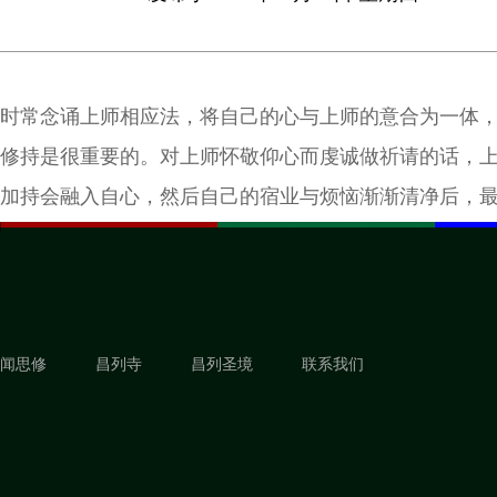
时常念诵上师相应法，将自己的心与上师的意合为一体
修持是很重要的。对上师怀敬仰心而虔诚做祈请的话，
加持会融入自心，然后自己的宿业与烦恼渐渐清净后，
上佛果。 而这要依靠上师的慈悲与加持力获得的，因此
是人，我也是人，是平等的，怀着这样的想法的话，那
以来都是因为这样的想法而一直轮回的，将来也会因为
导致不断的轮回和漂泊恶趣之外，对解脱和成佛不会有
闻思修
昌列寺
昌列圣境
联系我们