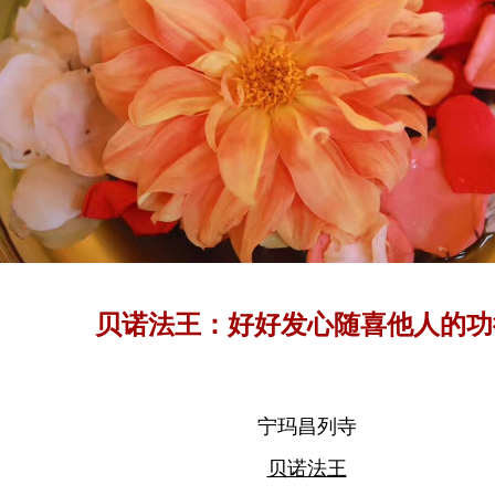
贝诺法王：好好发心随喜他人的功
宁玛昌列寺
贝诺法王