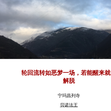
轮回流转如恶梦一场，若能醒来就
解脱
宁玛昌列寺
贝诺法王