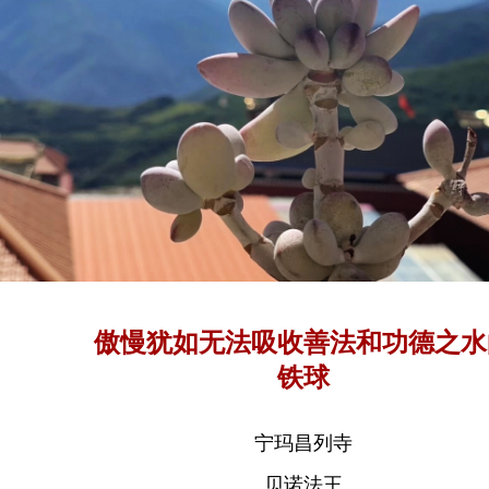
傲慢犹如无法吸收善法和功德之水
铁球
宁玛昌列寺
贝诺法王