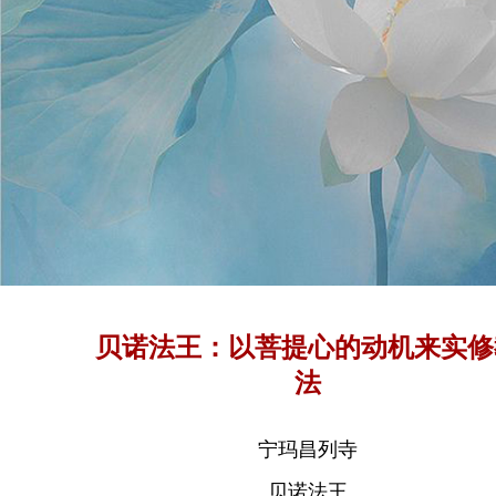
贝诺法王：以菩提心的动机来实修
法
宁玛昌列寺
贝诺法王