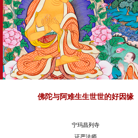
佛陀与阿难生生世世的好因缘
宁玛昌列寺
证严法师