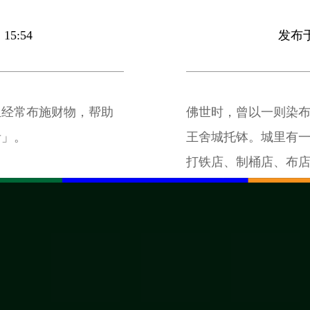
15:54
发布于 
且经常布施财物，帮助
佛世时，曾以一则染
者」。
王舍城托钵。城里有
打铁店、制桶店、布