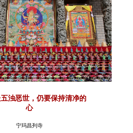
处五浊恶世，仍要保持清净的
心
宁玛昌列寺