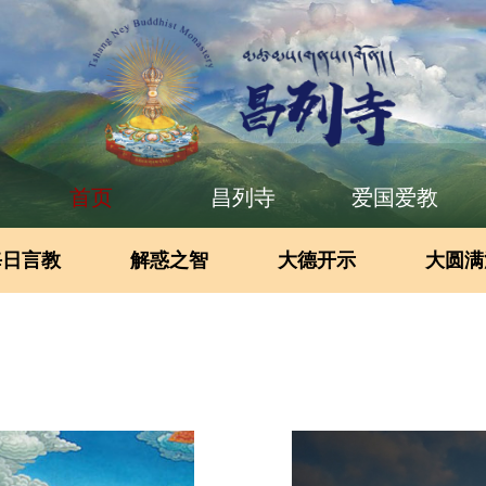
首页
昌列寺
爱国爱教
每日言教
解惑之智
大德开示
大圆满