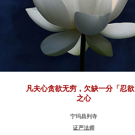
凡夫心贪欲无穷，欠缺一分「忍欲
之心
宁玛昌列寺
证严法师