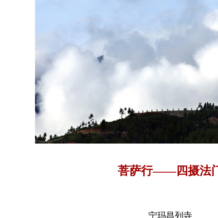
菩萨行——四摄法
宁玛昌列寺