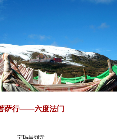
菩萨行——六度法门
宁玛昌列寺