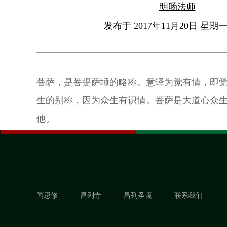
明旸法师
发布于 2017年11月20日 星期一 
菩萨，是菩提萨埵的略称。意译为觉有情，即
生的别称，因为众生有识情。菩萨是大道心众
他。
闻思修
昌列寺
昌列圣境
联系我们