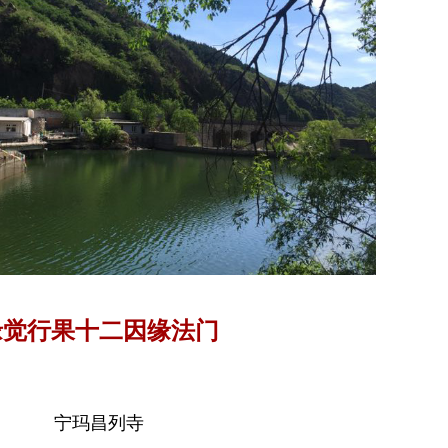
缘觉行果十二因缘法门
宁玛昌列寺