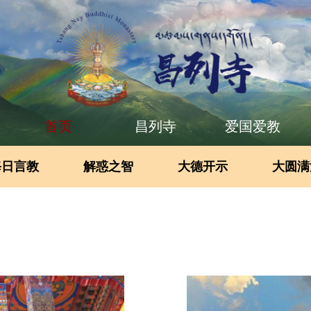
首页
昌列寺
爱国爱教
每日言教
解惑之智
大德开示
大圆满