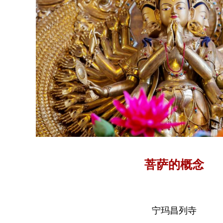
菩萨的概念
宁玛昌列寺