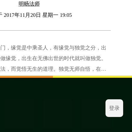
明旸法师
2017年11月20日 星期一 19:05
法门，缘觉是中乘圣人，有缘觉与独觉之分，出
叫做缘觉，出生在无佛出世的时代就叫做独觉。
之法，而觉悟无生的道理。独觉无师自悟，在深
登录