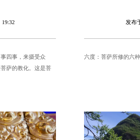
19:32
发布于 
同事四事，来摄受众
六度：菩萨所修的六
受菩萨的教化。这是菩