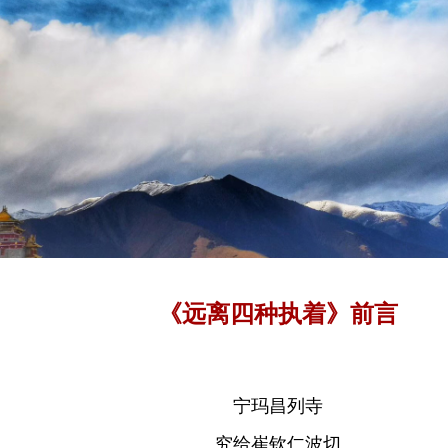
《远离四种执着》前言
宁玛昌列寺
究给崔钦仁波切