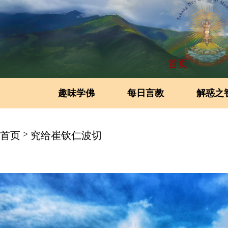
首页
趣味学佛
每日言教
解惑之
>
首页
究给崔钦仁波切