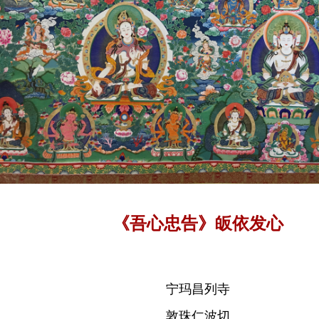
《吾心忠告》皈依发心
宁玛昌列寺
敦珠仁波切