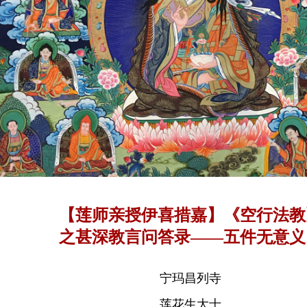
【莲师亲授伊喜措嘉】《空行法教
之甚深教言问答录——五件无意义
事
宁玛昌列寺
莲花生大士