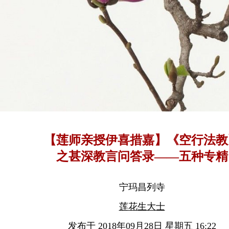
【莲师亲授伊喜措嘉】《空行法教
之甚深教言问答录——五种专精
宁玛昌列寺
莲花生大士
发布于 2018年09月28日 星期五 16:22