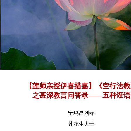
【莲师亲授伊喜措嘉】《空行法教
之甚深教言问答录——五种诳语
宁玛昌列寺
莲花生大士