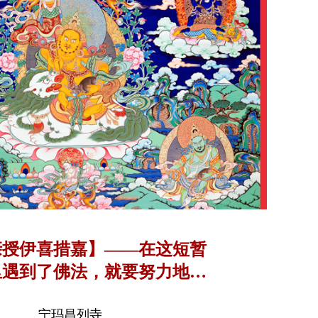
亲授伊喜措嘉】——在这短暂
里遇到了佛法，就要努力地修
习大乘的法教
宁玛昌列寺