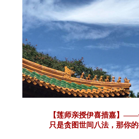
【莲师亲授伊喜措嘉】——
只是贪图世间八法，那你的
所谓的黑心修法