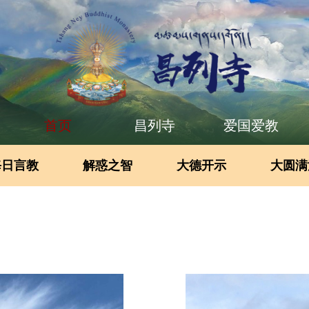
首页
昌列寺
爱国爱教
每日言教
解惑之智
大德开示
大圆满