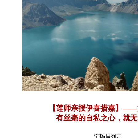
【莲师亲授伊喜措嘉】——
有丝毫的自私之心，就无
宁玛昌列寺