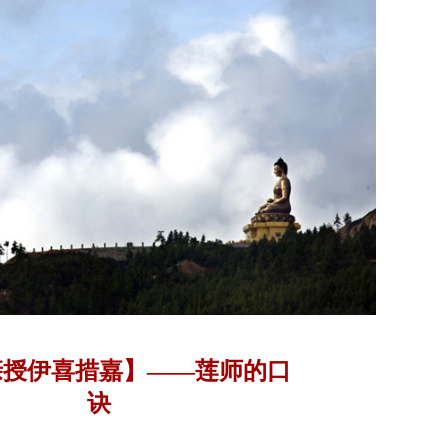
亲授伊喜措嘉】——莲师的口
诀