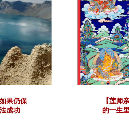
如果仍保
【莲师
法成功
的一生