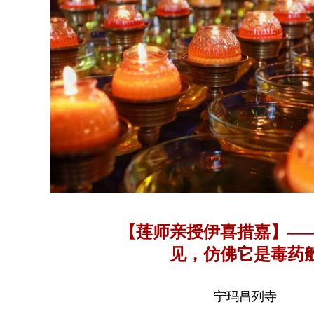
【莲师亲授伊喜措嘉】—
见，仿佛它是毒药
宁玛昌列寺