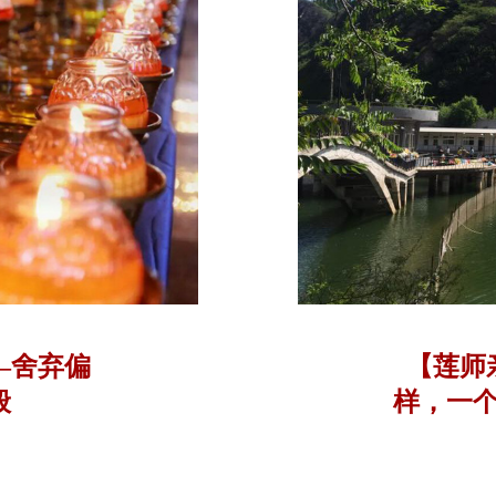
—舍弃偏
【莲师
般
样，一