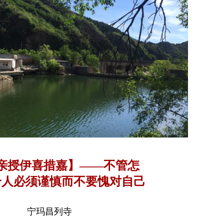
亲授伊喜措嘉】——不管怎
个人必须谨慎而不要愧对自己
宁玛昌列寺