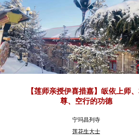
【莲师亲授伊喜措嘉】皈依上师、
尊、空行的功德
宁玛昌列寺
莲花生大士