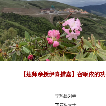
【莲师亲授伊喜措嘉】密皈依的功
宁玛昌列寺
莲花生大士