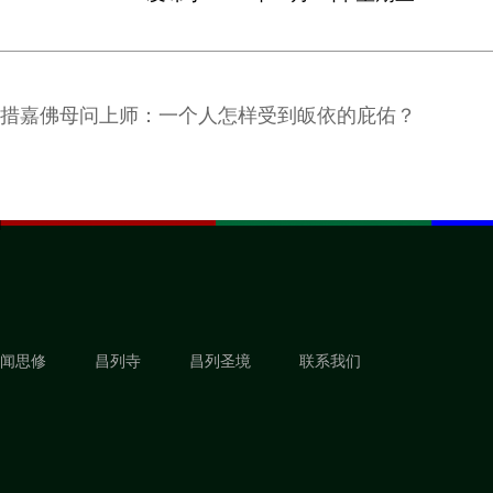
措嘉佛母问上师：一个人怎样受到皈依的庇佑？
闻思修
昌列寺
昌列圣境
联系我们