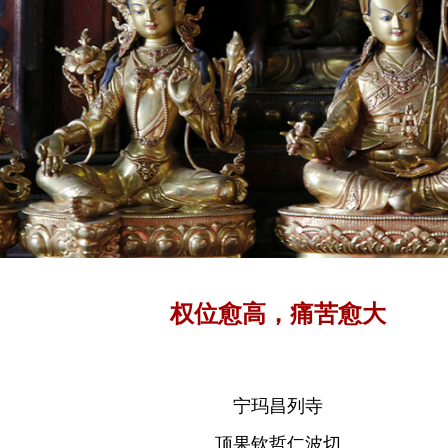
权位愈高，痛苦愈大
宁玛昌列寺
顶果钦哲仁波切