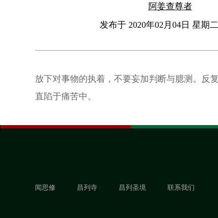
阿姜查尊者
发布于 2020年02月04日 星期二 
放下对事物的执着，不要妄加判断与臆测。反
直陷于痛苦中。
闻思修
昌列寺
昌列圣境
联系我们