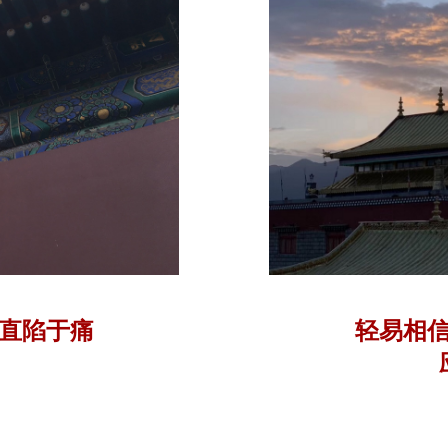
直陷于痛
轻易相