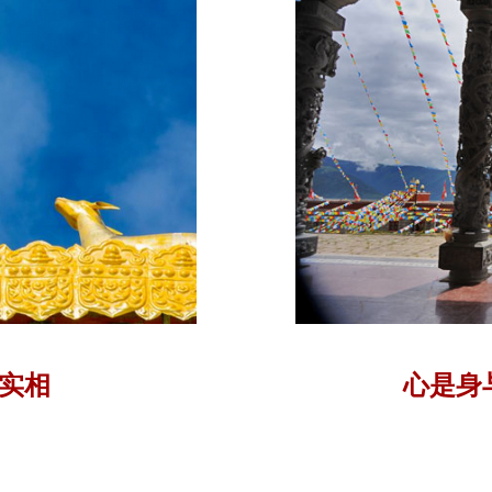
实相
心是身