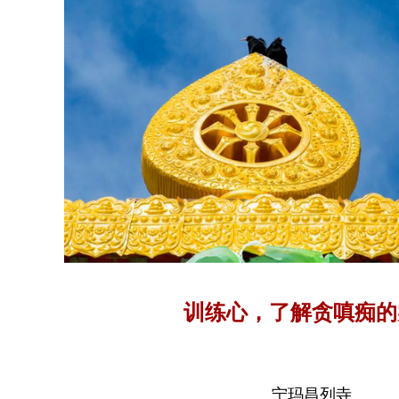
训练心，了解贪嗔痴的
宁玛昌列寺