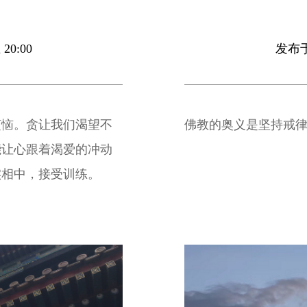
20:00
发布于 
烦恼。贪让我们渴望不
佛教的奥义是坚持戒
能让心跟着渴爱的冲动
实相中，接受训练。