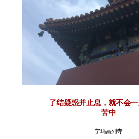
了结疑惑并止息，就不会一
苦中
宁玛昌列寺