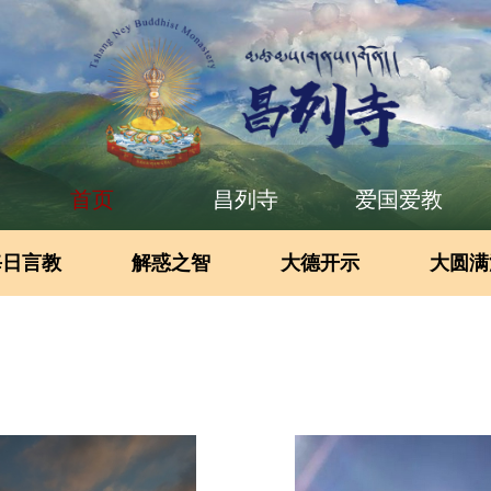
首页
昌列寺
爱国爱教
每日言教
解惑之智
大德开示
大圆满