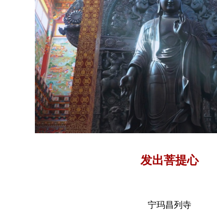
发出菩提心
宁玛昌列寺