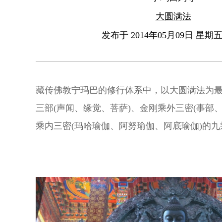
大圆满法
发布于 2014年05月09日 星期五 
藏传佛教宁玛巴的修行体系中，以大圆满法为
三部(声闻、缘觉、菩萨)、金刚乘外三密(事部
乘内三密(玛哈瑜伽、阿努瑜伽、阿底瑜伽)的
于最高层次的阿底瑜伽。