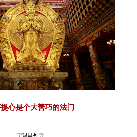
菩提心是个大善巧的法门
宁玛昌列寺