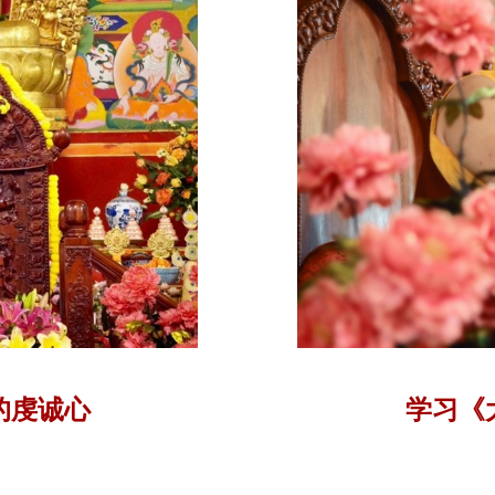
的虔诚心
学习《