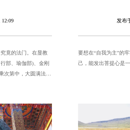
12:09
发布于 
最究竟的法门。在显教
要想在“自我为主”的
、行部、瑜伽部)、金刚
己，能发出菩提心是
九乘次第中，大圆满法属