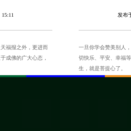
15:11
发布于 
人天福报之外，更进而
一旦你学会赞美别人
至于成佛的广大心态，
切快乐、平安、幸福
生，就是菩提心了。