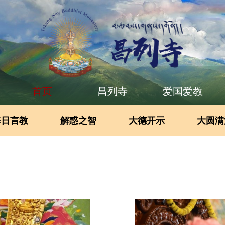
首页
昌列寺
爱国爱教
每日言教
解惑之智
大德开示
大圆满