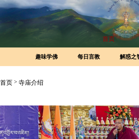
首页
趣味学佛
每日言教
解惑之
>
首页
寺庙介绍