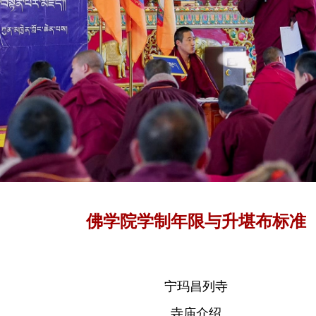
佛学院学制年限与升堪布标准
宁玛昌列寺
寺庙介绍