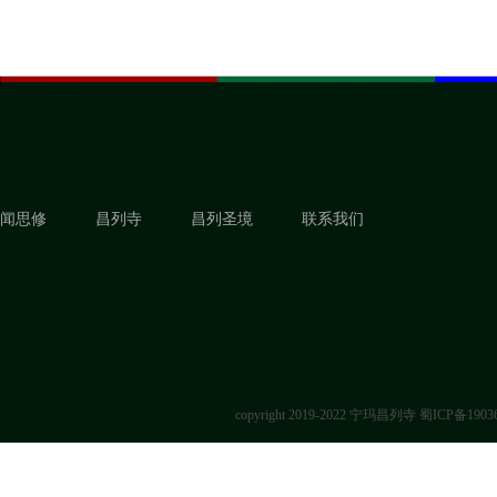
闻思修
昌列寺
昌列圣境
联系我们
copyright 2019-2022 宁玛昌列寺
蜀ICP备1903