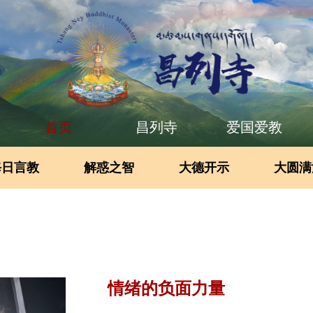
首页
昌列寺
爱国爱教
每日言教
解惑之智
大德开示
大圆满
情绪的负面力量