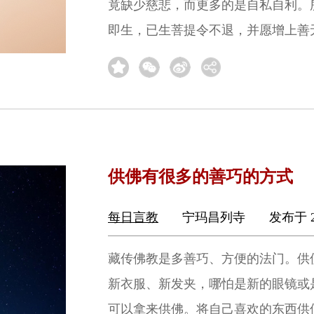
竟缺少慈悲，而更多的是自私自利。
即生，已生菩提令不退，并愿增上善
供佛有很多的善巧的方式
每日言教
宁玛昌列寺
发布于 2
藏传佛教是多善巧、方便的法门。供
新衣服、新发夹，哪怕是新的眼镜或
可以拿来供佛。将自己喜欢的东西供