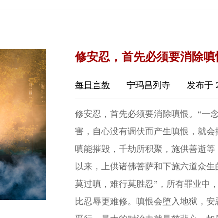
修安忍，首先必须要消除嗔
每日言教
宁玛昌列寺
发布于 2
修安忍，首先必须要消除嗔恨。“一
害，自心没有调伏而产生嗔恨，就会
嗔能摧毁，千劫所积聚，施供善逝等
以来，上供诸佛菩萨和下施六道众生
莫过嗔，难行莫胜忍”，所有罪业中
比忍辱更难修。嗔恨会堕入地狱，安