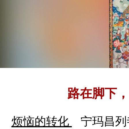
路在脚下，
烦恼的转化
宁玛昌列